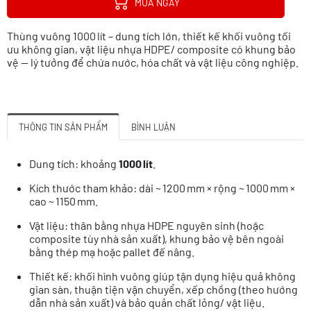
MUA NGAY
Thùng vuông 1000 lít – dung tích lớn, thiết kế khối vuông tối
ưu không gian, vật liệu nhựa HDPE/ composite có khung bảo
vệ — lý tưởng để chứa nước, hóa chất và vật liệu công nghiệp.
THÔNG TIN SẢN PHẨM
BÌNH LUẬN
Dung tích: khoảng
1000 lít
.
Kích thước tham khảo: dài ~ 1200 mm × rộng ~ 1000 mm ×
cao ~ 1150 mm.
Vật liệu: thân bằng nhựa HDPE nguyên sinh (hoặc
composite tùy nhà sản xuất), khung bảo vệ bên ngoài
bằng thép mạ hoặc pallet đế nâng.
Thiết kế: khối hình vuông giúp tận dụng hiệu quả không
gian sàn, thuận tiện vận chuyển, xếp chồng (theo hướng
dẫn nhà sản xuất) và bảo quản chất lỏng/ vật liệu.