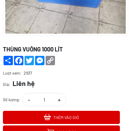
THÙNG VUÔNG 1000 LÍT
Share
Facebook
Twitter
Messenger
Copy
Link
Lượt xem:
2937
Liên hệ
Giá:
-
+
Số lượng:
THÊM VÀO GIỎ