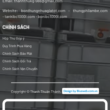
Email: thanhthukg1988@gmail.com
Website: bonthungnhuagiatot.com - thungphilambe.com
-
tankibc1000l.com - bonibc1000l.com
CHÍNH SÁCH
Hộp Thư Góp ý
Quy Trình Mua Hàng
Chính Sách Bảo Mật
Chính Sách Đổi Trả
Chính Sách Vận Chuyển
Copyright © Thanh Thuận Thành.