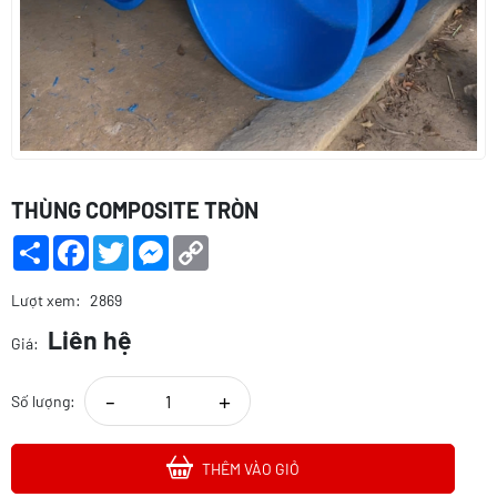
THÙNG COMPOSITE TRÒN
Share
Facebook
Twitter
Messenger
Copy
Link
Lượt xem:
2869
Liên hệ
Giá:
-
+
Số lượng:
THÊM VÀO GIỎ