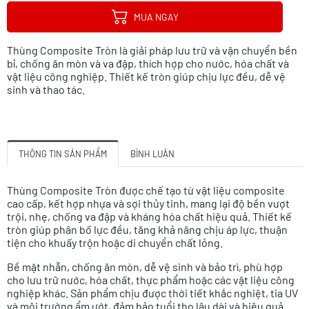
MUA NGAY
Thùng Composite Tròn là giải pháp lưu trữ và vận chuyển bền
bỉ, chống ăn mòn và va đập, thích hợp cho nước, hóa chất và
vật liệu công nghiệp. Thiết kế tròn giúp chịu lực đều, dễ vệ
sinh và thao tác.
THÔNG TIN SẢN PHẨM
BÌNH LUẬN
Thùng Composite Tròn được chế tạo từ vật liệu composite
cao cấp, kết hợp nhựa và sợi thủy tinh, mang lại độ bền vượt
trội, nhẹ, chống va đập và kháng hóa chất hiệu quả. Thiết kế
tròn giúp phân bố lực đều, tăng khả năng chịu áp lực, thuận
tiện cho khuấy trộn hoặc di chuyển chất lỏng.
Bề mặt nhẵn, chống ăn mòn, dễ vệ sinh và bảo trì, phù hợp
cho lưu trữ nước, hóa chất, thực phẩm hoặc các vật liệu công
nghiệp khác. Sản phẩm chịu được thời tiết khắc nghiệt, tia UV
và môi trường ẩm ướt, đảm bảo tuổi thọ lâu dài và hiệu quả