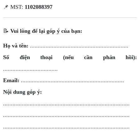
📌 MST:
1102088397
📝
Vui lòng để lại góp ý của bạn:
Họ và tên:
...............................................................
Số điện thoại (nếu cần phản hồi):
...................................
Email:
..................................................................
Nội dung góp ý:
.................................................................................
.................................................................................
.................................................................................