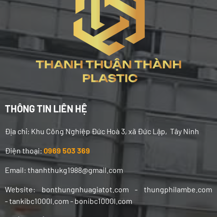
THÔNG TIN LIÊN HỆ
Địa chỉ:
Khu Công Nghiệp Đức Hoà 3, xã Đức Lập, Tây Ninh
Điện thoại:
0969 503 369
Email: thanhthukg1988@gmail.com
Website: bonthungnhuagiatot.com - thungphilambe.com
-
tankibc1000l.com - bonibc1000l.com